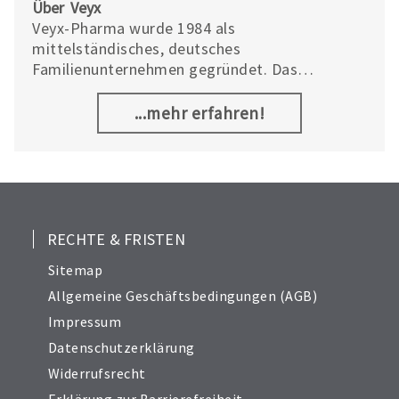
Über Veyx
Veyx-Pharma wurde 1984 als
mittelständisches, deutsches
Familienunternehmen gegründet. Das
Aufgabengebiet umfasst neben der Produktion
und dem Vertrieb von Veterinärarzneimitteln,
...mehr erfahren!
Ergänzungsfuttermitteln und
Tierpflegemitteln die Forschung und
Entwicklung neuer Produkte. Dabei arbeitet
Veyx eng mit Universitäten und
Forschungseinrichtungen auf der ganzen Welt
zusammen.
RECHTE & FRISTEN
Sitemap
Allgemeine Geschäftsbedingungen (AGB)
Impressum
Datenschutzerklärung
Widerrufsrecht