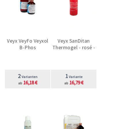
Veyx VeyFo Veyxol
Veyx SanDitan
B-Phos
Thermogel - rosé -
2
1
Varianten
Variante
16,18 €
16,79 €
ab
ab