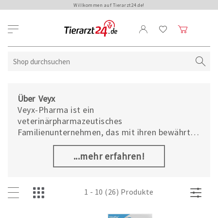
Willkommen auf Tierarzt24.de!
Über Veyx
Veyx-Pharma ist ein
veterinärpharmazeutisches
Familienunternehmen, das mit ihren bewährten
Ergänzungsfutter- und Pflegemitteln für die
Gesundheit eines jeden einzelnen Tieres sorgt.
...mehr erfahren!
Seit der Gründung vor knapp 30 Jahren stehen
bei der Entwicklung die Wirksamkeit, Qualität
und Sicherheit der Produkte im Vordergrund.
1 - 10 (26) Produkte