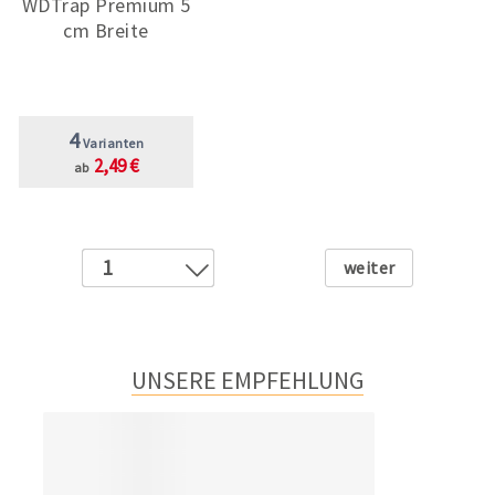
WDTrap Premium 5
cm Breite
4
Varianten
2,49 €
ab
Weiter
1
2
3
4
UNSERE EMPFEHLUNG
5
6
7
8