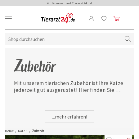
Willkommen auf Tierarzt24.de!
Zubehör
Mit unserem tierischen Zubehör ist Ihre Katze 
jederzeit gut ausgerüstet! Hier finden Sie 
eine große Auswahl an Futternäpfen, 
Spielzeug, Transportboxen, Kratzbäumen 
uvm.
...mehr erfahren!
Home
/
KATZE
/
Zubehör