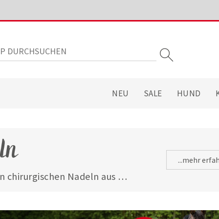
NEU
SALE
HUND
ln
...mehr erfa
en chirurgischen Nadeln aus 
die Erstausstattung im 