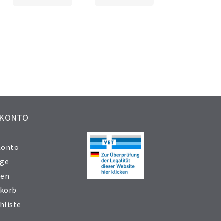
 KONTO
Konto
äge
sen
korb
hliste