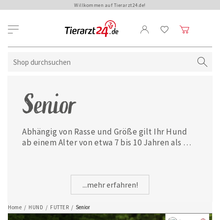
Willkommen auf Tierarzt24.de!
Senior
Abhängig von Rasse und Größe gilt Ihr Hund 
ab einem Alter von etwa 7 bis 10 Jahren als 
Senior. In dieser Lebensphase benötigt Ihr 
Vierbeiner spezielles Futter, um das 
Immunsystem, Gelenke und Organe zu 
...mehr erfahren!
unterstützen sowie den Stoffwechsel in 
Schwung zu bringen. Hier finden Sie 
hochwertiges Hundefutter mit diesen 
Home
/
HUND
/
FUTTER
/
Senior
Kriterien.