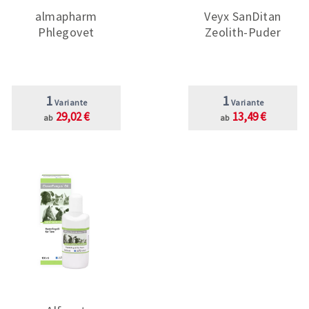
almapharm
Veyx SanDitan
Phlegovet
Zeolith-Puder
1
1
Variante
Variante
29,02 €
13,49 €
ab
ab