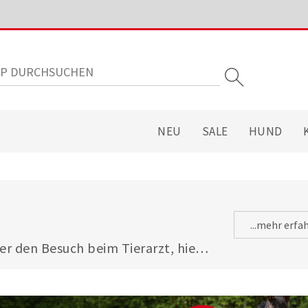
NEU
SALE
HUND
...mehr erfa
er den Besuch beim Tierarzt, hier 
n und -taschen für kleine und 