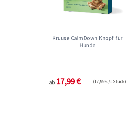
Kruuse CalmDown Knopf für
Hunde
17,99 €
(17,99 € /1 Stück)
ab