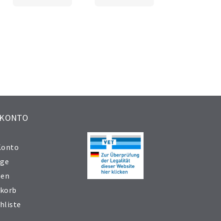
 KONTO
Konto
äge
sen
korb
hliste