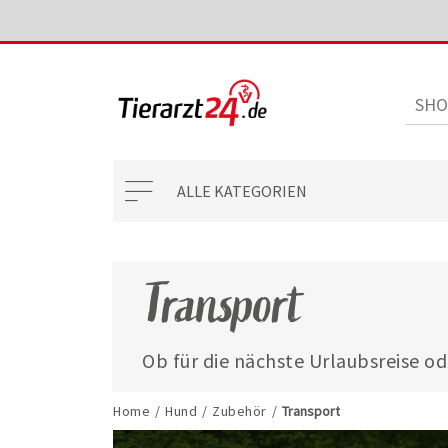
ALLE KATEGORIEN
Transport
Ob für die nächste Urlaubsreise od
finden Sie passende Transportboxe
große Hunde.
Home
/
Hund
/
Zubehör
/
Transport