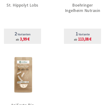
St. Hippolyt Lobs
Boehringer
Ingelheim Nutraxin
2
1
Varianten
Variante
3,99 €
113,08 €
ab
ab