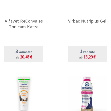
Alfavet ReConvales
Virbac Nutriplus Gel
Tonicum Katze
3
1
Varianten
Variante
20,45 €
13,29 €
ab
ab