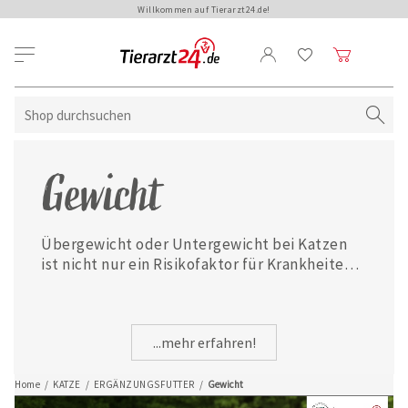
Willkommen auf Tierarzt24.de!
Gewicht
Übergewicht oder Untergewicht bei Katzen 
ist nicht nur ein Risikofaktor für Krankheiten. 
Es führt allgemein zu weniger Lebensfreude 
und Vitalität. Unterstützen Sie deshalb Ihre 
Katze mit unseren Ergänzungsfuttermitteln 
...mehr erfahren!
bei der Gewichtskontrolle.
Home
/
KATZE
/
ERGÄNZUNGSFUTTER
/
Gewicht