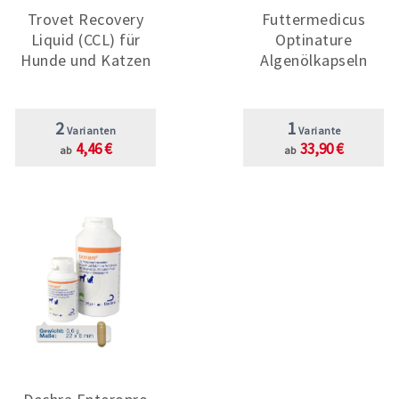
Trovet Recovery
Futtermedicus
Liquid (CCL) für
Optinature
Hunde und Katzen
Algenölkapseln
2
1
Varianten
Variante
4,46 €
33,90 €
ab
ab