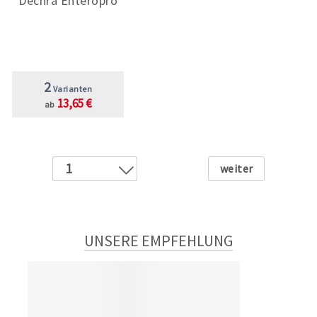
Dechra Enteropro
2
Varianten
13,65 €
ab
Weiter
1
2
UNSERE EMPFEHLUNG