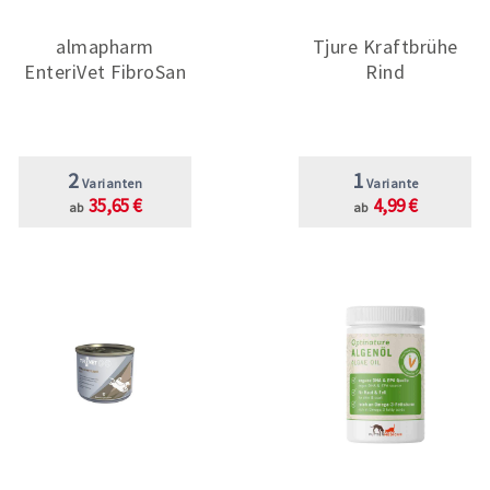
almapharm
Tjure Kraftbrühe
EnteriVet FibroSan
Rind
2
1
Varianten
Variante
35,65 €
4,99 €
ab
ab