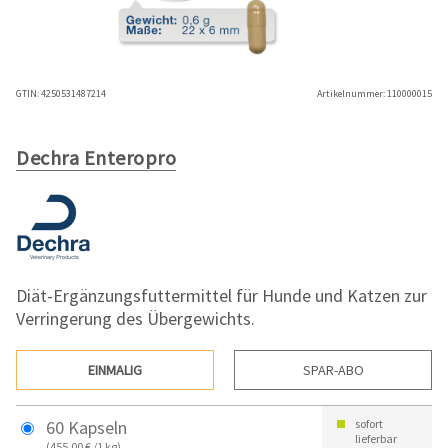
GTIN:
4250531487214
Artikelnummer:
110000015
Dechra Enteropro
Diät-Ergänzungsfuttermittel für Hunde und Katzen zur
Verringerung des Übergewichts.
EINMALIG
SPAR-ABO
60 Kapseln
sofort
lieferbar
(455,00 € /1 kg)