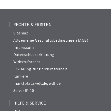
25
26
27
28
RECHTE & FRISTEN
29
Sitemap
30
Allgemeine Geschäftsbedingungen (AGB)
31
Impressum
32
Datenschutzerklärung
33
Widerrufsrecht
34
Erklärung zur Barrierefreiheit
35
Karriere
36
marktplatz.wdt.de
,
wdt.de
37
Server IP: 10
38
39
HILFE & SERVICE
40