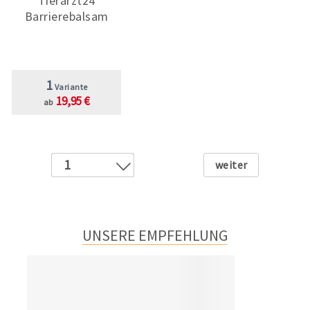
Tierarzt24
Barrierebalsam
1
Variante
19,95 €
ab
Weiter
1
2
3
4
UNSERE EMPFEHLUNG
5
6
7
8