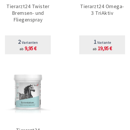
Tierarzt24 Twister
Tierarzt24 Omega-
Bremsen- und
3 TriAktiv
Fliegenspray
2
1
Varianten
Variante
9,95 €
19,95 €
ab
ab