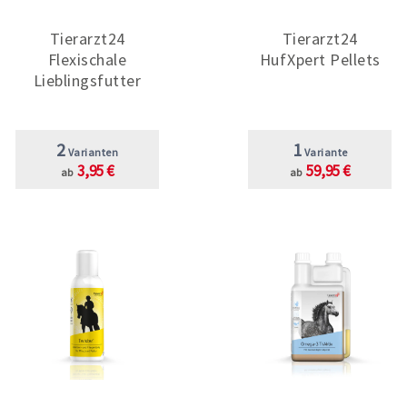
Tierarzt24
Tierarzt24
Flexischale
HufXpert Pellets
Lieblingsfutter
2
1
Varianten
Variante
3,95 €
59,95 €
ab
ab