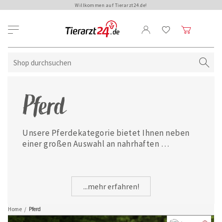
Willkommen auf Tierarzt24.de!
Pferd
Unsere Pferdekategorie bietet Ihnen neben 
einer großen Auswahl an nahrhaften 
Futtermitteln auch Ergänzungsfutter und 
reichlich Pflegeartikel für Ihr Tier. Viel Spaß 
in der Welt der Pferde!
...mehr erfahren!
Home
/
Pferd