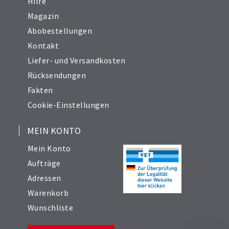
Hilfe
41
Magazin
42
Abobestellungen
43
Kontakt
44
Liefer- und Versandkosten
45
Rücksendungen
46
Fakten
47
Cookie-Einstellungen
48
49
MEIN KONTO
50
Mein Konto
51
Aufträge
52
Adressen
53
54
Warenkorb
55
Wunschliste
56