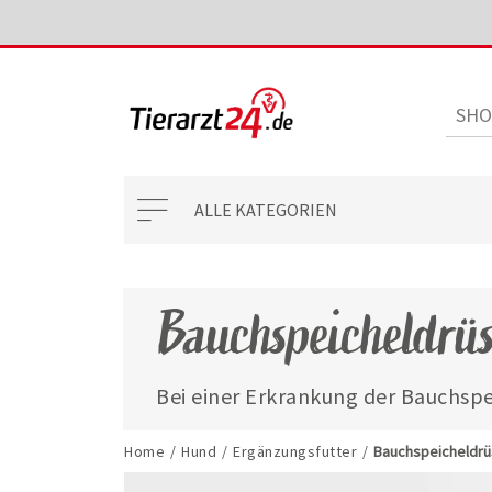
ALLE KATEGORIEN
Bauchspeicheldrüs
Bei einer Erkrankung der Bauchspe
Ihr Hund vermehrt Verdauungsenz
Unterstützung bei der Verdauung. H
Home
/
Hund
/
Ergänzungsfutter
/
Bauchspeicheldr
Produkte mit diesen Kriterien.