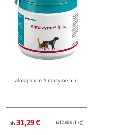
almapharm Almazyme h.a.
31,29 €
(312,90 € /1 kg)
ab