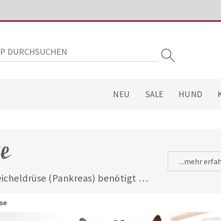
NEU
SALE
HUND
e
...mehr erfa
icheldrüse (Pankreas) benötigt 
yme und besondere 
ier finden Sie die passenden 
üse