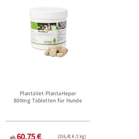
PlantaVet PlantaHepar
800mg Tabletten für Hunde
60,75 €
(316,41 € /1 kg)
ab