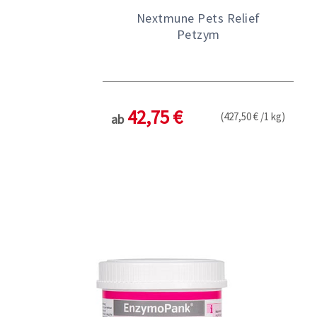
Nextmune Pets Relief
Petzym
42,75 €
(427,50 € /1 kg)
ab