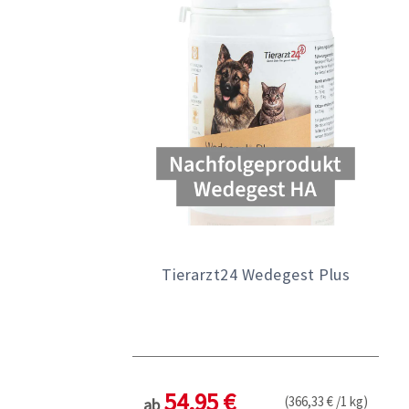
Tierarzt24 Wedegest Plus
54,95 €
(366,33 € /1 kg)
ab