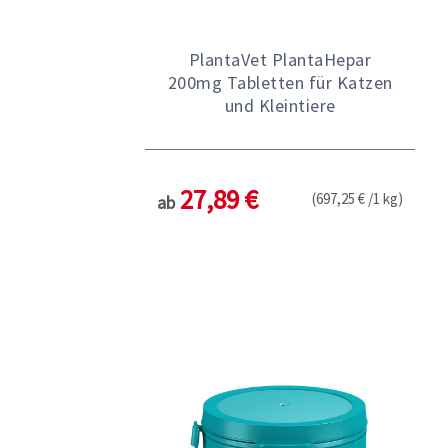
PlantaVet PlantaHepar
200mg Tabletten für Katzen
und Kleintiere
27,89 €
(697,25 € /1 kg)
ab