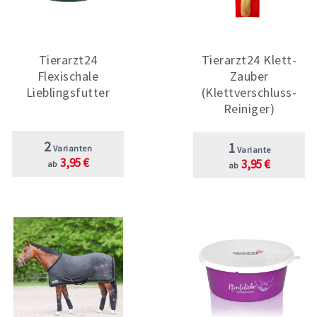
Tierarzt24
Tierarzt24 Klett-
Flexischale
Zauber
Lieblingsfutter
(Klettverschluss-
Reiniger)
2
1
Varianten
Variante
3,95 €
3,95 €
ab
ab