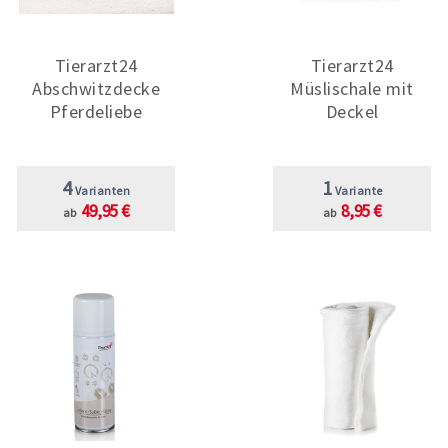
Tierarzt24
Tierarzt24
Abschwitzdecke
Müslischale mit
Pferdeliebe
Deckel
4
1
Varianten
Variante
49,95 €
8,95 €
ab
ab