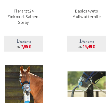
Tierarzt24
Basics4vets
Zinkoxid-Salben-
Mullwatterolle
Spray
1
1
Variante
Variante
7,95 €
15,49 €
ab
ab