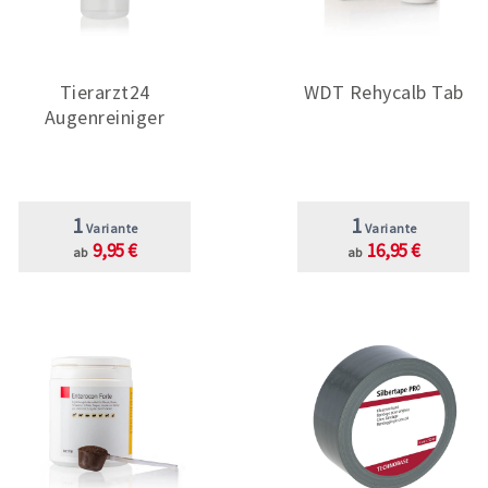
Tierarzt24
WDT Rehycalb Tab
Augenreiniger
1
1
Variante
Variante
9,95 €
16,95 €
ab
ab