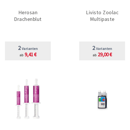
Herosan
Livisto Zoolac
Drachenblut
Multipaste
2
2
Varianten
Varianten
9,41 €
29,00 €
ab
ab