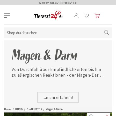
Willkommen auf Tierarzt24.de!
Magen & Darm
Von Durchfall über Empfindlichkeiten bis hin 
zu allergischen Reaktionen - der Magen-Darm-
Trakt Ihres Hundes kann aufgrund 
unterschiedlicher Krankheiten gestört 
werden. Hier finden Sie hochwertiges 
...mehr erfahren!
Diätfutter, das Ihren Hund bei allen 
Beschwerden des Magens und Darms 
unterstützt.
Home
/
HUND
/
DIÄTFUTTER
/
Magen & Darm