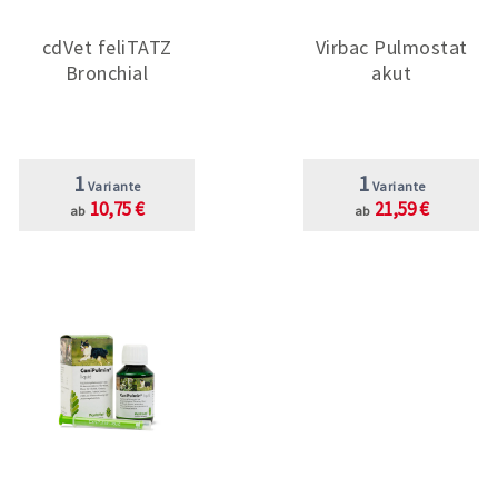
cdVet feliTATZ
Virbac Pulmostat
Bronchial
akut
1
1
Variante
Variante
10,75 €
21,59 €
ab
ab