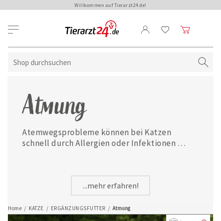
Willkommen auf Tierarzt24.de!
Atmung
Atemwegsprobleme können bei Katzen 
schnell durch Allergien oder Infektionen 
hervorgerufen werden. Unser hochwertiges 
Sortiment an Ergänzungsfuttermitteln 
unterstützt die Atemwegsfunktion Ihres 
...mehr erfahren!
Vierbeiners mit Hilfe von natürlichen 
Inhaltsstoffen.
Home
/
KATZE
/
ERGÄNZUNGSFUTTER
/
Atmung