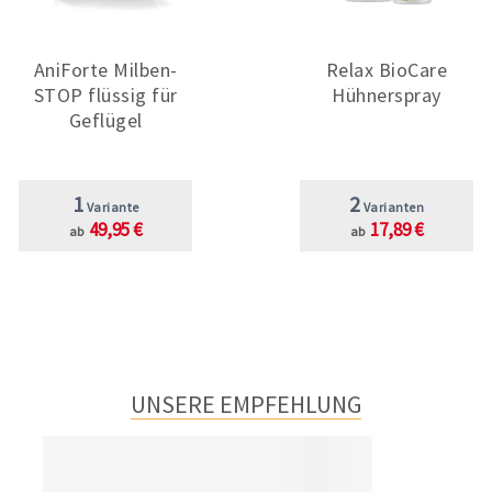
AniForte Milben-
Relax BioCare
STOP flüssig für
Hühnerspray
Geflügel
1
2
Variante
Varianten
49,95 €
17,89 €
ab
ab
UNSERE EMPFEHLUNG