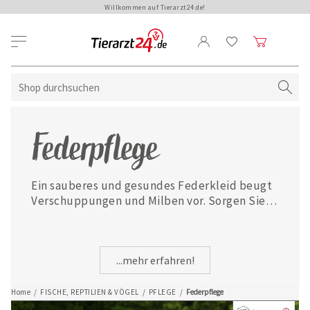
Willkommen auf Tierarzt24.de!
Federpflege
Ein sauberes und gesundes Federkleid beugt 
Verschuppungen und Milben vor. Sorgen Sie 
für ein glänzendes Gefieder und gesunde 
Haut mit unseren Pflegeprodukten für die 
Federn Ihres Vogels.
...mehr erfahren!
Home
/
FISCHE, REPTILIEN & VÖGEL
/
PFLEGE
/
Federpflege