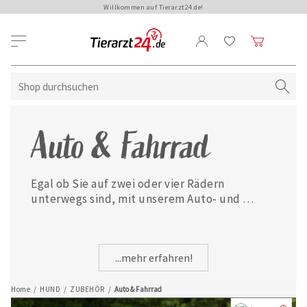
Willkommen auf Tierarzt24.de!
Auto & Fahrrad
Egal ob Sie auf zwei oder vier Rädern 
unterwegs sind, mit unserem Auto- und 
Fahrradzubehör haben Sie Ihren Hund immer 
sicher dabei!
...mehr erfahren!
Home
/
HUND
/
ZUBEHÖR
/
Auto & Fahrrad