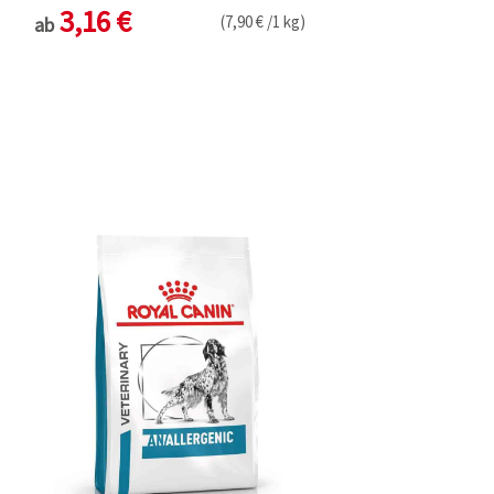
3,16 €
(7,90 € /1 kg)
ab