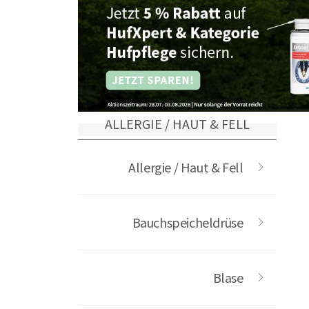
Futter setzt genau hier an und unter
Haut- und Fellproblemen.
ALLERGIE / HAUT & FELL
Allergie / Haut & Fell
Bauchspeicheldrüse
Blase