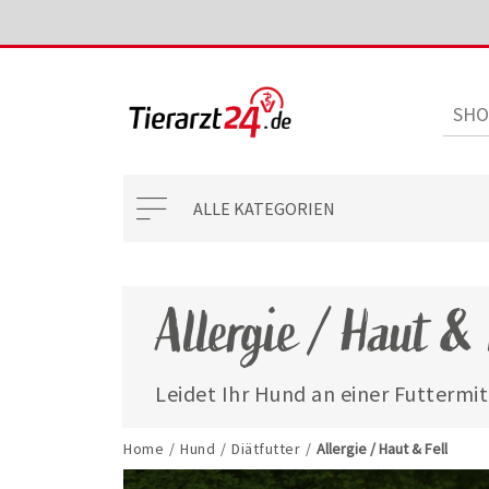
ALLE KATEGORIEN
Allergie / Haut & 
Leidet Ihr Hund an einer Futtermi
Häufig resultieren Hautirritationen
der Überempfindlichkeit auf best
Home
/
Hund
/
Diätfutter
/
Allergie / Haut & Fell
hochwertiges hypoallergernes bzw