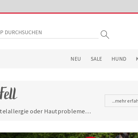
NEU
SALE
HUND
Fell
...mehr erfa
ttelallergie oder Hautproblemen? 
, Juckreiz oder stumpfes Fell aus 
immte Nahrungsmittel. Unser 
. anallergenes sowie dermales 