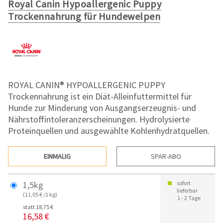
Royal Canin Hypoallergenic Puppy
Trockennahrung für Hundewelpen
ROYAL CANIN® HYPOALLERGENIC PUPPY
Trockennahrung ist ein Diät-Alleinfuttermittel für
Hunde zur Minderung von Ausgangserzeugnis- und
Nährstoffintoleranzerscheinungen. Hydrolysierte
Proteinquellen und ausgewählte Kohlenhydratquellen.
EINMALIG
SPAR-ABO
1,5kg
sofort
lieferbar
(11,05 € /1 kg)
1 - 2 Tage
statt 18,75 €
16,58 €