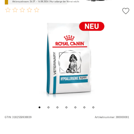
GTIN:
3182550938839
Artikelnummer:
380000081