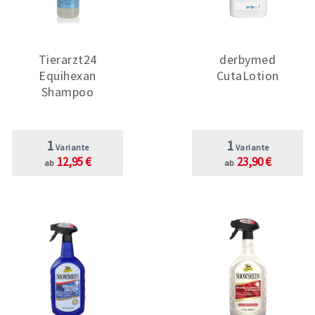
Tierarzt24
derbymed
Equihexan
CutaLotion
Shampoo
1
1
Variante
Variante
12,95 €
23,90 €
ab
ab