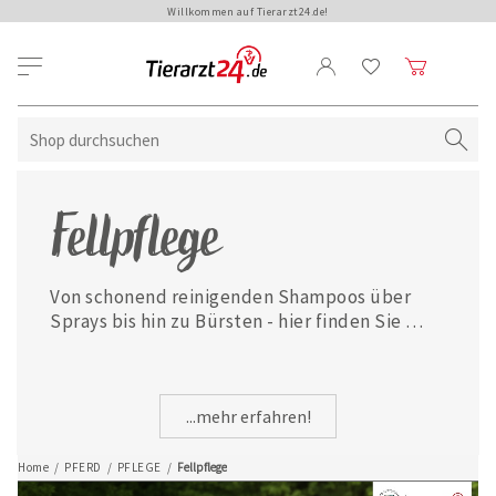
Willkommen auf Tierarzt24.de!
Fellpflege
Von schonend reinigenden Shampoos über 
Sprays bis hin zu Bürsten - hier finden Sie 
alles zur optimalen Fell- und Haarpflege 
Ihres Pferdes.
...mehr erfahren!
Home
/
PFERD
/
PFLEGE
/
Fellpflege