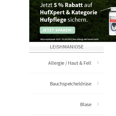
optimal unterstützt, Hautentzündu
Immunsystem stärkt.
LEISHMANIOSE
Allergie / Haut & Fell
Bauchspeicheldrüse
Blase