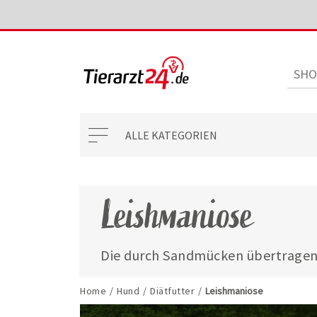
ALLE KATEGORIEN
Leishmaniose
Die durch Sandmücken übertragene
sich durch unterschiedliche Krankhe
Hautveränderungen oder Organschä
Home
/
Hund
/
Diätfutter
/
Leishmaniose
Diätfutter, das Ihren Hund neben