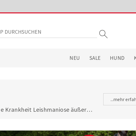
NEU
SALE
HUND
...mehr erfa
 Krankheit Leishmaniose äußert 
itsbilder wie 
den. Hier finden Sie passendes 
 einer medikamentösen Therapie 