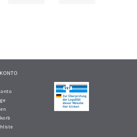
 KONTO
Konto
äge
sen
korb
hliste