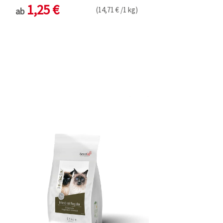
1,25 €
(14,71 € /1 kg)
ab