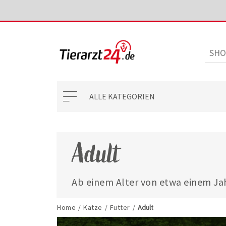
ALLE KATEGORIEN
Adult
Ab einem Alter von etwa einem Jahr
das auf ihren neuen Lebensabschni
Eine verringerte Aktivität sowie di
Home
/
Katze
/
Futter
/
Adult
Wachstumsphase erfordern einen g