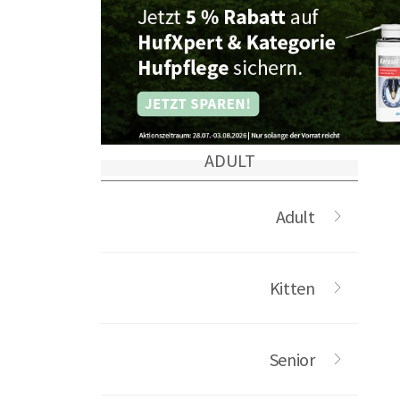
Fettgehalt als es ein Katzenbaby b
diesen Kriterien finden Sie hier.
ADULT
Adult
Kitten
Senior