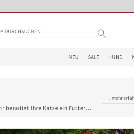
NEU
SALE
HUND
...mehr erfa
 benötigt Ihre Katze ein Futter, 
tt, dem adulten, abgestimmt ist. 
e abgeschlossene 
eringeren Eiweiß- und 