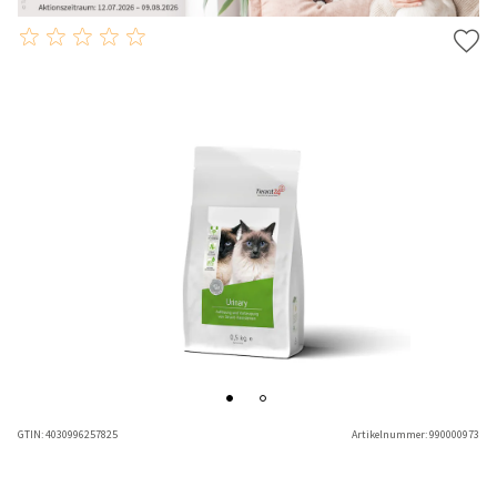
GTIN:
4030996257825
Artikelnummer:
990000973