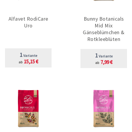
Alfavet RodiCare
Bunny Botanicals
Uro
Mid Mix
Gänseblümchen &
Rotkleeblüten
1
1
Variante
Variante
15,15 €
7,99 €
ab
ab