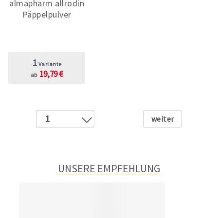
almapharm allrodin
Päppelpulver
1
Variante
19,79 €
ab
Weiter
1
2
3
4
UNSERE EMPFEHLUNG
5
6