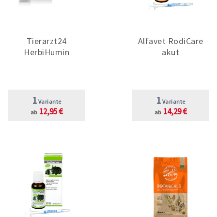
Tierarzt24
Alfavet RodiCare
HerbiHumin
akut
1
1
Variante
Variante
12,95 €
14,29 €
ab
ab