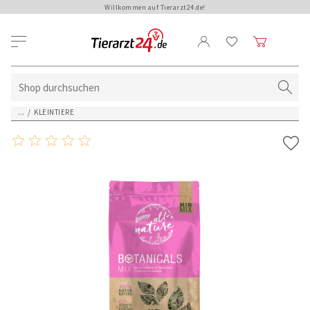
Willkommen auf Tierarzt24.de!
...
/
KLEINTIERE