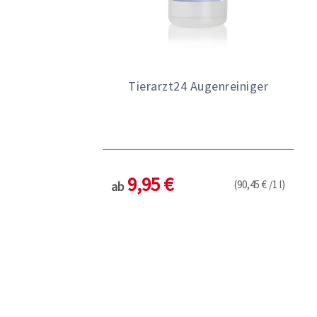
Tierarzt24 Augenreiniger
9,95 €
(90,45 € /1 l)
ab