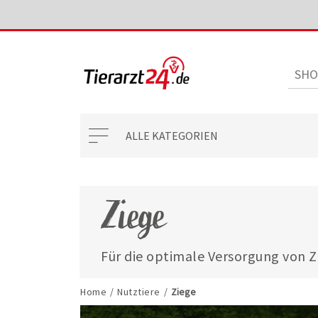
ALLE KATEGORIEN
Ziege
Für die optimale Versorgung von Zie
umfassendes Sortiment an hochwer
die Ihr Tier bei unterschiedlichst
Home
/
Nutztiere
/
Ziege