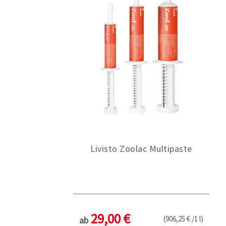
Livisto Zoolac Multipaste
29,00 €
(906,25 € /1 l)
ab