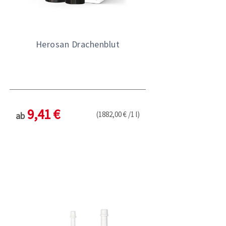
Herosan Drachenblut
9,41 €
(1882,00 € /1 l)
ab