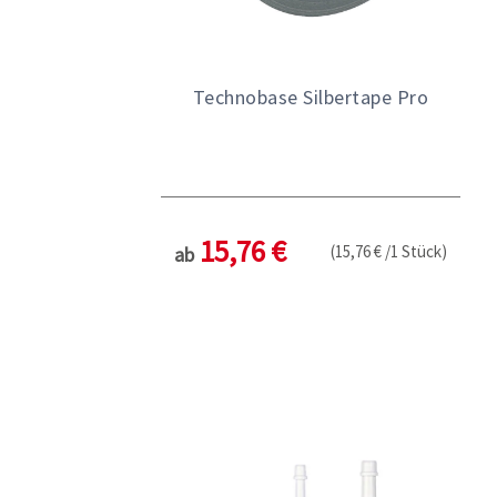
Technobase Silbertape Pro
15,76 €
(15,76 € /1 Stück)
ab