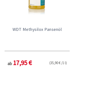
WDT Methysilox Pansenöl
17,95 €
(35,90 € /1 l)
ab