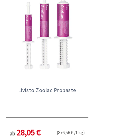
Livisto Zoolac Propaste
28,05 €
(876,56 € /1 kg)
ab