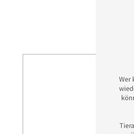
Wer 
wied
könn
Tier