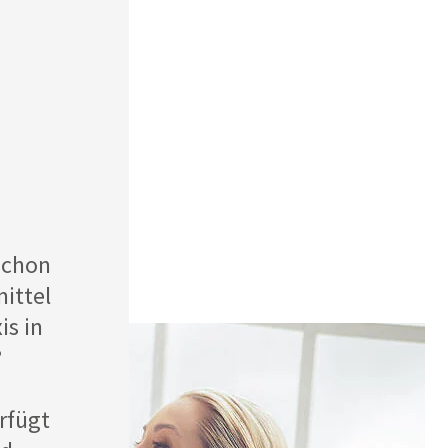
schon
ittel
is in
?
rfügt