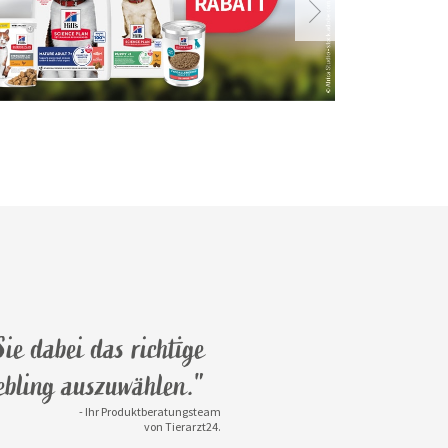
ie dabei das richtige
iebling auszuwählen."
- Ihr Produktberatungsteam
von Tierarzt24.