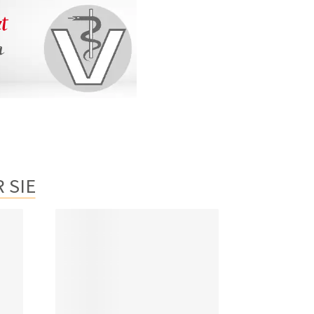
zt
n
 SIE