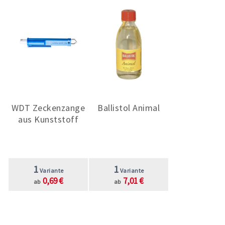
für ein faires Preis-Leistungsverhältnis.
WDT Zeckenzange
Ballistol Animal
aus Kunststoff
1
1
Variante
Variante
0,69 €
7,01 €
ab
ab