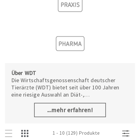
Über WDT
Die Wirtschaftsgenossenschaft deutscher
Tierärzte (WDT) bietet seit über 100 Jahren
eine riesige Auswahl an Diät-,
Ergänzungsfutter- und Pflegemitteln sowie
das größte Sortiment an Praxisbedarf aus
...mehr erfahren!
eigener Produktion. Jahrelange Erfahrungen in
Forschung und Wissenschaft zeichnen die
WDT-Produkte aus. Deshalb entsprechen sie
1 - 10 (129) Produkte
höchsten Qualitätsanforderungen und stehen