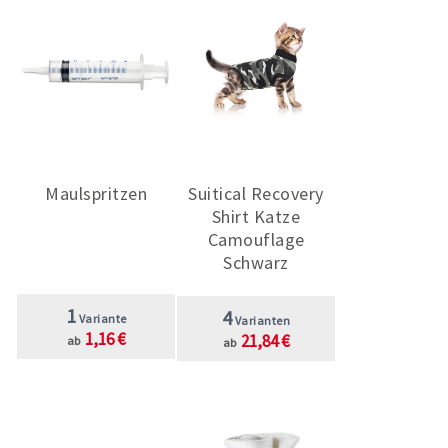
Maulspritzen
Suitical Recovery
Shirt Katze
Camouflage
Schwarz
1
4
Variante
Varianten
1,16 €
21,84 €
ab
ab