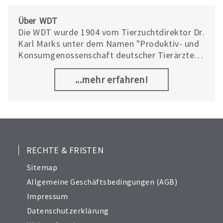
4
5
Über WDT
6
Die WDT wurde 1904 vom Tierzuchtdirektor Dr.
Karl Marks unter dem Namen "Produktiv- und
7
Konsumgenossenschaft deutscher Tierärzte
8
eGmbH" gegründet und bestand aus 112
9
Mitgliedern.
...mehr erfahren!
10
11
12
13
RECHTE & FRISTEN
Sitemap
Allgemeine Geschäftsbedingungen (AGB)
Impressum
Datenschutzerklärung