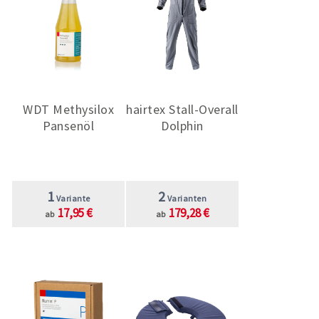
WDT Methysilox
hairtex Stall-Overall
Pansenöl
Dolphin
1
2
Variante
Varianten
17,95 €
179,28 €
ab
ab