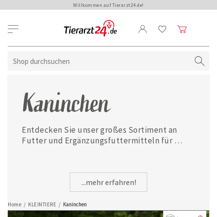
Willkommen auf Tierarzt24.de!
Kaninchen
Entdecken Sie unser großes Sortiment an 
Futter und Ergänzungsfuttermitteln für 
Kaninchen. Die speziell abgestimmten 
Inhaltsstoffe versorgen Ihr Tier mit allen 
lebenswichtigen Vitalstoffen und 
...mehr erfahren!
unterstützen es bei unterschiedlichsten 
körperlichen Beschwerden.
Home
/
KLEINTIERE
/
Kaninchen