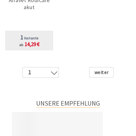
Alfavet RodiCare
akut
1
Variante
14,29 €
ab
Weiter
1
2
3
4
UNSERE EMPFEHLUNG
5
6
7
8