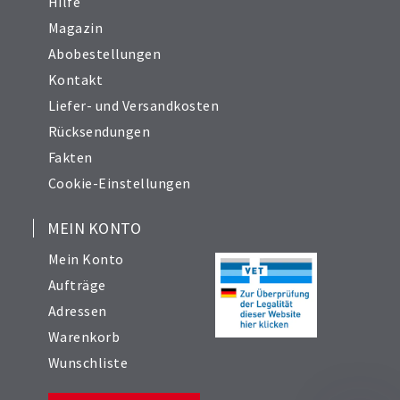
Hilfe
41
Magazin
42
Abobestellungen
43
Kontakt
44
Liefer- und Versandkosten
45
Rücksendungen
46
Fakten
47
Cookie-Einstellungen
48
49
MEIN KONTO
50
Mein Konto
51
Aufträge
52
Adressen
53
54
Warenkorb
55
Wunschliste
56