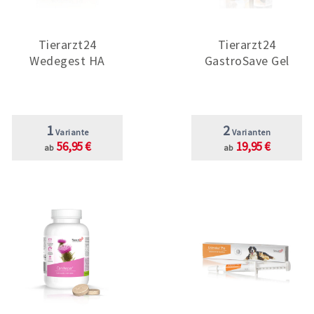
Tierarzt24
Tierarzt24
Wedegest HA
GastroSave Gel
1
2
Variante
Varianten
56,95 €
19,95 €
ab
ab