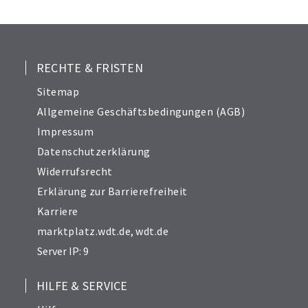
25
26
27
28
RECHTE & FRISTEN
29
Sitemap
30
Allgemeine Geschäftsbedingungen (AGB)
31
Impressum
32
Datenschutzerklärung
33
Widerrufsrecht
34
Erklärung zur Barrierefreiheit
35
Karriere
36
marktplatz.wdt.de
,
wdt.de
37
Server IP: 9
38
39
HILFE & SERVICE
40