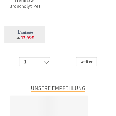
Tierarzt24
Broncholyt Pet
1
Variante
12,95 €
ab
Weiter
1
2
3
4
UNSERE EMPFEHLUNG
5
6
7
8