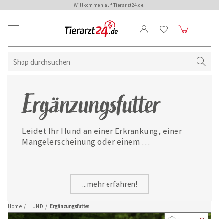
Willkommen auf Tierarzt24.de!
Ergänzungsfutter
Leidet Ihr Hund an einer Erkrankung, einer 
Mangelerscheinung oder einem 
Parasitenbefall? Wir bieten Ihnen eine große 
Auswahl an namhaften 
Ergänzungsfuttermitteln, die Ihren treuen 
...mehr erfahren!
Begleiter in jeder Lebenssituation optimal 
unterstützen.
Home
/
HUND
/
Ergänzungsfutter