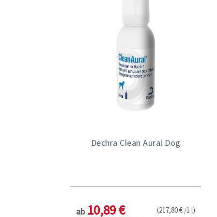
Dechra Clean Aural Dog
10,89 €
(217,80 € /1 l)
ab