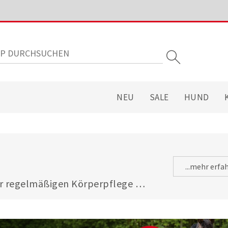
NEU
SALE
HUND
...mehr erfa
ur regelmäßigen Körperpflege 
hrenschmalz sowie Schmutz und 
nbefall vor. Durchstöbern Sie 
Ohrenreinigern für Ihren 