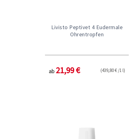
Livisto Peptivet 4 Eudermale
Ohrentropfen
21,99 €
(439,80 € /1 l)
ab