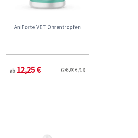
AniForte VET Ohrentropfen
12,25 €
(245,00 € /1 l)
ab