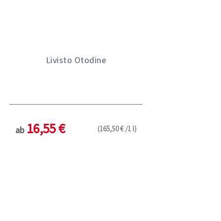
Livisto Otodine
16,55 €
(165,50 € /1 l)
ab