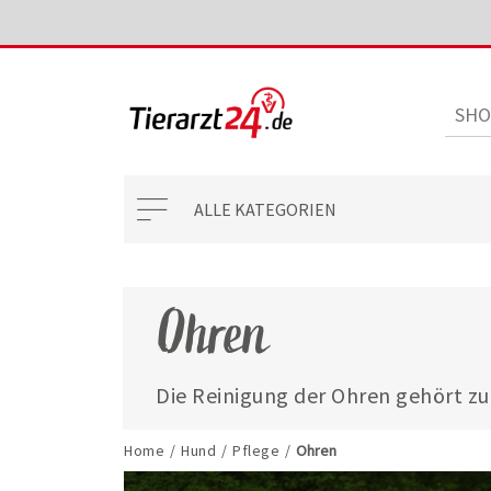
ALLE KATEGORIEN
Ohren
Die Reinigung der Ohren gehört z
Ihres Hundes. So beseitigen Sie O
beugen gleichzeitig einem Parasite
Home
/
Hund
/
Pflege
/
Ohren
unser umfangreiches Sortiment an 