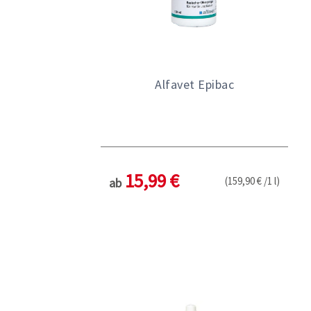
Alfavet Epibac
15,99 €
(159,90 € /1 l)
ab