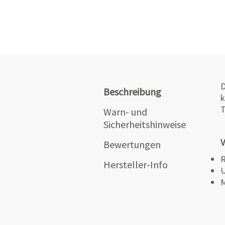
D
Beschreibung
k
T
Warn- und
Sicherheitshinweise
V
Bewertungen
R
Hersteller-Info
U
M