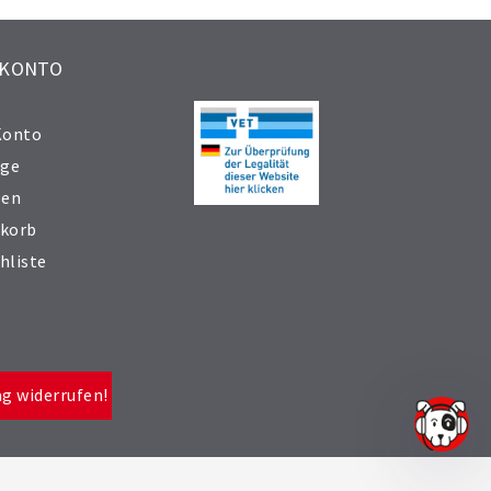
 KONTO
Konto
äge
sen
korb
hliste
ag widerrufen!