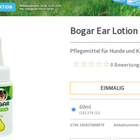
Bogar Ear Lotion
Pflegemittel für Hunde und K
0 Bewertung
EINMALIG
60ml
(133,17 € /1 l)
GTIN:
3428170008379
Artikelnummer: