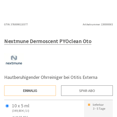
GTIN:
3760098110377
Artikelnummer:
130000065
Nextmune Dermoscent PYOclean Oto
Hautberuhigender Ohrreiniger bei Otitis Externa
EINMALIG
SPAR-ABO
10 x 5 ml
lieferbar
3 - 5 Tage
(349,80 € /1 l)