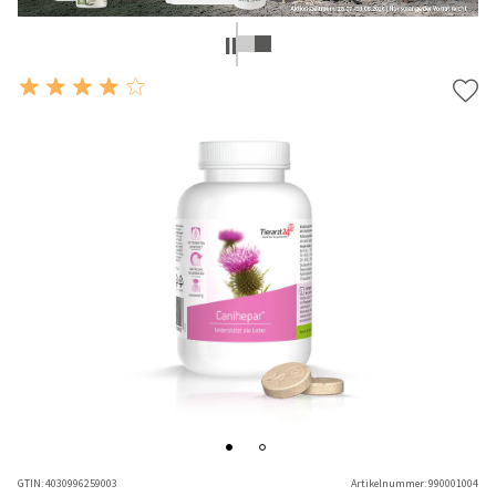
GTIN:
4030996259003
Artikelnummer:
990001004