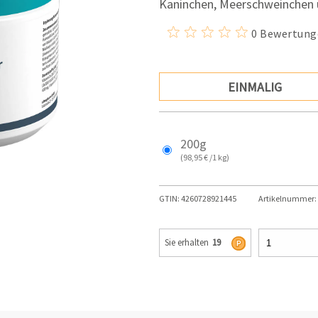
Kaninchen, Meerschweinchen 
0 Bewertung
EINMALIG
200g
(98,95 € /1 kg)
GTIN:
4260728921445
Artikelnummer:
Sie erhalten
19