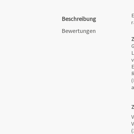
E
Beschreibung
r
Bewertungen
G
L
v
E
R
(
a
Z
V
V
(