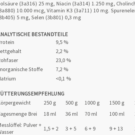
olsäure (3a316) 25 mg, Niacin (3a314) 1.250 mg, Cholinc
3a880) 10.000 mcg, Vitamin K3 (3a711) 10 mg. Spurenele
3b405) 5 mg, Selen (3b801) 0,3 mg
ANALYTISCHE BESTANDTEILE
rotein
9,5 %
ettgehalt
2,2 %
ohfaser
23,0 %
norganische Stoffe
7,2 %
atrium
<0,1 %
FÜTTERUNGSEMPFEHLUNG
örpergewicht
250 g
500 g
1000 g
1500 g
agesmenge Brei
18 ml
36 ml
70 ml
100 ml
esslöffel: Pulver +
1,5 + 2
3 + 5
6 + 9
9 + 13
Wasser