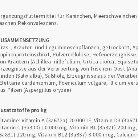
rgänzungsfuttermittel für Kaninchen, Meerschweinchen u
aschen Rekonvaleszenz.
ZUSAMMENSETZUNG
ras-, Kräuter- und Leguminosenpflanzen, getrocknet, Apf
upinenproteinschrot, Pulvercellulose, Hefenerzeugnisse,
on Kräutern (Achillea millefolium, Urtica dioica, Equise
rzeugnisse aus der Verarbeitung von frischem Obst (An
inden (Salix alba), Süßholz, Erzeugnisse aus der Verar
Elettaria cardamomum, Foeniculum vulgare, Illicium veru
us Pilzen (Aspergillus oryzae)
usatzstoffe pro kg
itamine: Vitamin A (3a672a) 20.000 IE, Vitamin D3 (3a671
itamin C (3a300) 10.000 mg, Vitamin B1 (3a821) 200 mg,
3a831) 120 mg, Vitamin B12 (3a837) 3.000 mcg, Calcium