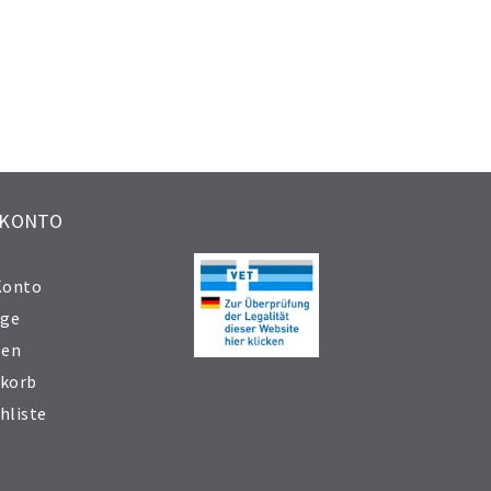
 KONTO
Konto
äge
sen
korb
hliste