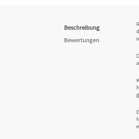
R
Beschreibung
d
u
Bewertungen
D
a
K
N
g
E
N
e