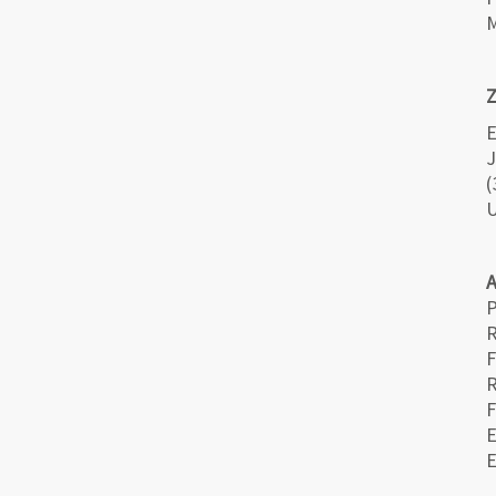
M
Z
E
J
(
U
P
R
F
F
E