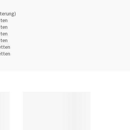
terung)
tten
tten
tten
tten
etten
etten