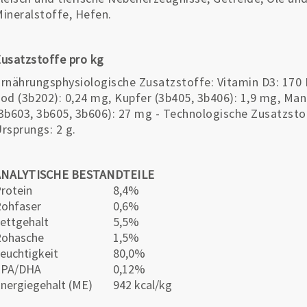
ineralstoffe, Hefen.
usatzstoffe pro kg
rnährungsphysiologische Zusatzstoffe: Vitamin D3: 170 I
od (3b202): 0,24 mg, Kupfer (3b405, 3b406): 1,9 mg, Man
3b603, 3b605, 3b606): 27 mg - Technologische Zusatzstof
rsprungs: 2 g.
ANALYTISCHE BESTANDTEILE
rotein
8,4%
ohfaser
0,6%
ettgehalt
5,5%
Rohasche
1,5%
euchtigkeit
80,0%
EPA/DHA
0,12%
nergiegehalt (ME)
942 kcal/kg