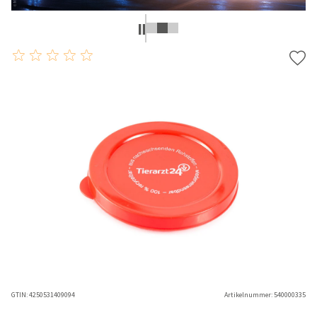
GTIN:
4250531409094
Artikelnummer:
540000335