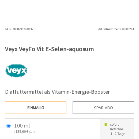
GTIN:
4030996244856
Artikelnummer:
990000214
Veyx VeyFo Vit E-Selen-aquosum
Diätfuttermittel als Vitamin-Energie-Booster
EINMALIG
SPAR-ABO
100 ml
sofort
lieferbar
(135,90 € /1 l)
1 - 2 Tage