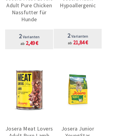
Adult Pure Chicken
Hypoallergenic
Nassfutter für
Hunde
2
2
Varianten
Varianten
21,84 €
2,49 €
ab
ab
Josera Meat Lovers
Josera Junior
Adult Pure Lamb
YoungStar