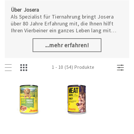
Über Josera
Als Spezialist für Tiernahrung bringt Josera
über 80 Jahre Erfahrung mit, die Ihnen hilft
Ihren Vierbeiner ein ganzes Leben lang mit
bedarfsgerechtem Futter zu versorgen: Vom
Welpen und Kitten bis hin zum Senior und vom
...mehr erfahren!
gemütlichen Genießer bis zum Sportler. Beste
Rezepturen, hochwertige Zutaten, eine
moderne, klimaneutrale Produktion sowie
1 - 10 (54) Produkte
kontinuierliche Qualitätskontrollen im eigenen
akkreditierten Labor sorgen für höchste
Ansprüche – und im Napf für Akzeptanz und
Verträglichkeit.