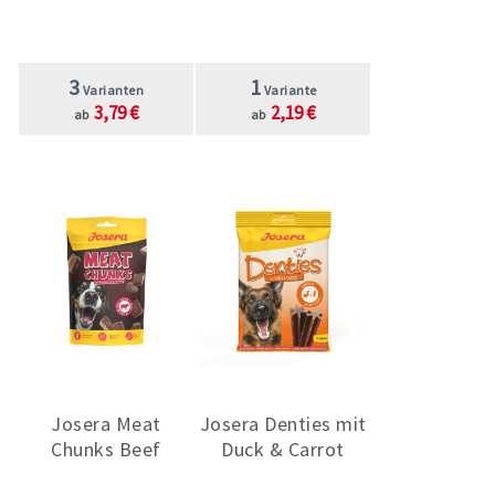
3
1
Varianten
Variante
3,79 €
2,19 €
ab
ab
Josera Meat
Josera Denties mit
Chunks Beef
Duck & Carrot