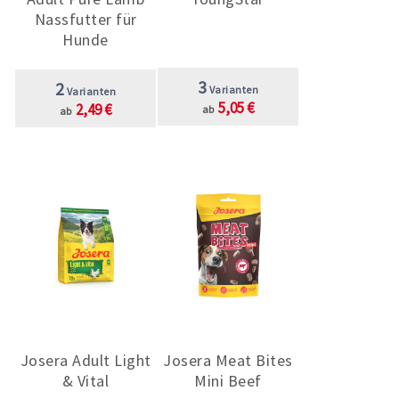
Nassfutter für
Hunde
3
2
Varianten
Varianten
5,05 €
2,49 €
ab
ab
Josera Adult Light
Josera Meat Bites
& Vital
Mini Beef