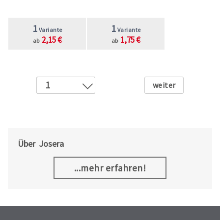
1
1
Variante
Variante
2,15 €
1,75 €
ab
ab
Weiter
1
2
3
4
5
Über Josera
6
...mehr erfahren!