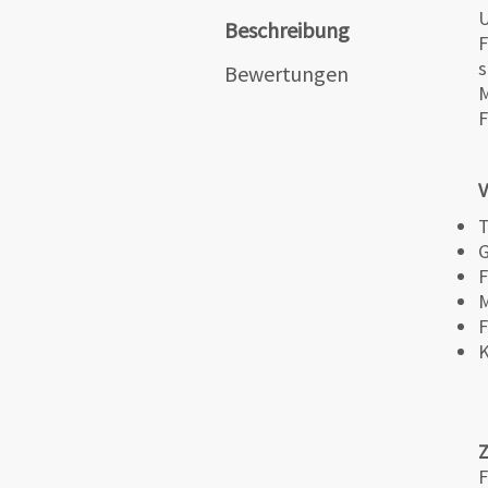
U
Beschreibung
F
s
Bewertungen
M
F
V
T
G
F
M
F
K
F