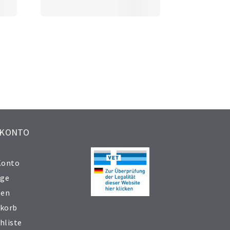
 KONTO
Konto
äge
sen
korb
hliste