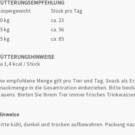
FÜTTERUNGSEMPFEHLUNG
örpergewicht
Stück pro Tag
0 kg
ca. 23
5 kg
ca. 56
5 kg
ca. 85
FÜTTERUNGSHINWEISE
a 1,4 kcal / Stück
ie empfohlene Menge gilt pro Tier und Tag. Snack als E
nackmenge in die Gesamtration einbeziehen. Bitte beob
auens. Bieten Sie Ihrem Tier immer frisches Trinkwasse
Hinweise
itte kühl, dunkel und trocken aufbewahren. Packung nac