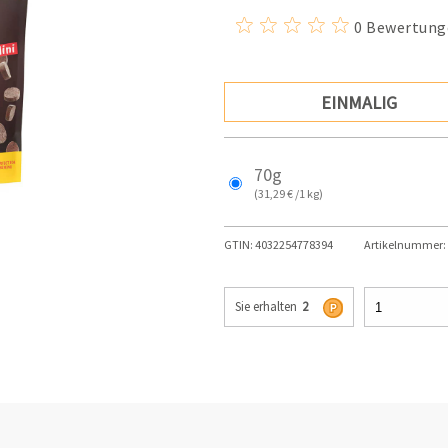
0 Bewertung
EINMALIG
70g
(31,29 € /1 kg)
GTIN:
4032254778394
Artikelnummer:
Sie erhalten
2