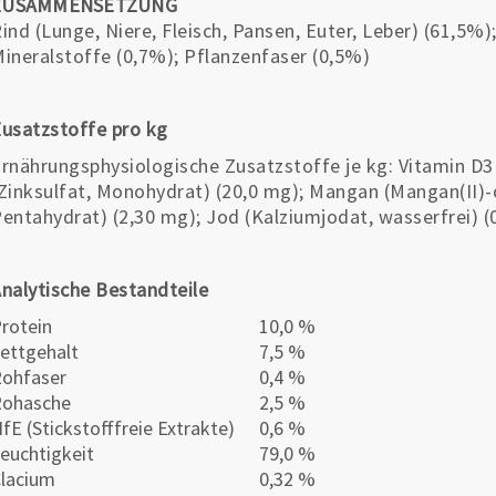
ZUSAMMENSETZUNG
ind (Lunge, Niere, Fleisch, Pansen, Euter, Leber) (61,5%)
ineralstoffe (0,7%); Pflanzenfaser (0,5%)
usatzstoffe pro kg
rnährungsphysiologische Zusatzstoffe je kg: Vitamin D3 (
Zinksulfat, Monohydrat) (20,0 mg); Mangan (Mangan(II)-ox
entahydrat) (2,30 mg); Jod (Kalziumjodat, wasserfrei) (
nalytische Bestandteile
rotein
10,0 %
ettgehalt
7,5 %
ohfaser
0,4 %
Rohasche
2,5 %
fE (Stickstofffreie Extrakte)
0,6 %
euchtigkeit
79,0 %
lacium
0,32 %