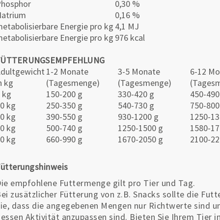
Phosphor
0,30 %
atrium
0,16 %
etabolisierbare Energie pro kg
4,1 MJ
etabolisierbare Energie pro kg
976 kcal
FÜTTERUNGSEMPFEHLUNG
dultgewicht
1-2 Monate
3-5 Monate
6-12 Mo
n kg
(Tagesmenge)
(Tagesmenge)
(Tages
 kg
150-200 g
330-420 g
450-490
0 kg
250-350 g
540-730 g
750-800
0 kg
390-550 g
930-1200 g
1250-13
0 kg
500-740 g
1250-1500 g
1580-17
0 kg
660-990 g
1670-2050 g
2100-22
ütterungshinweis
ie empfohlene Futtermenge gilt pro Tier und Tag.
ei zusätzlicher Fütterung von z.B. Snacks sollte die Fu
ie, dass die angegebenen Mengen nur Richtwerte sind u
essen Aktivität anzupassen sind. Bieten Sie Ihrem Tier