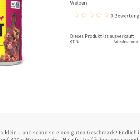
Welpen
0 Bewertung
Dieses Produkt ist ausverkauft
GTIN:
Artikelnummer:
o klein – und schon so einen guten Geschmack! Endlich i
eef 400 g Monoprotein - Nassfutter für heranwachse