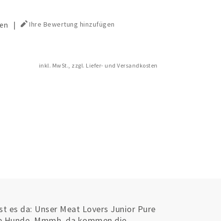
en
|
Ihre Bewertung hinzufügen
inkl. MwSt., zzgl. Liefer- und Versandkosten
st es da: Unser Meat Lovers Junior Pure
nde Hunde. Mmmh, da kommen die