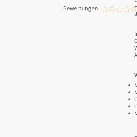
H
Bewertungen
d
I
G
W
A
V
M
M
O
O
M