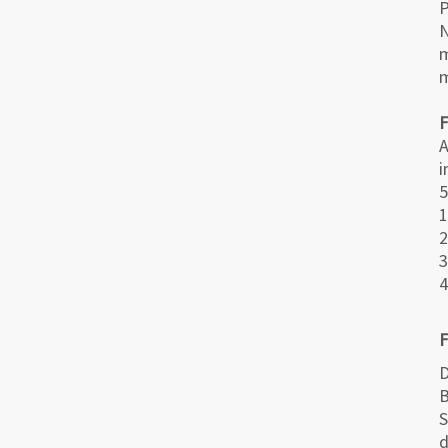
N
m
m
A
i
5
1
2
3
4
F
D
B
S
d