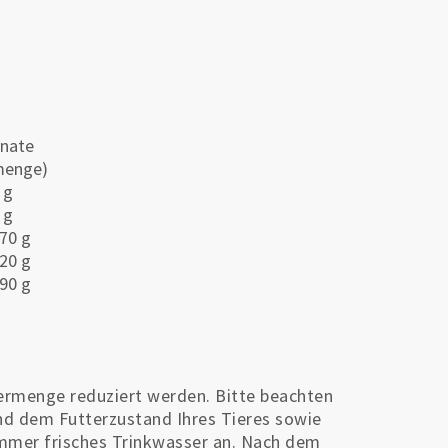
nate
menge)
 g
 g
70 g
20 g
90 g
ttermenge reduziert werden. Bitte beachten
nd dem Futterzustand Ihres Tieres sowie
 immer frisches Trinkwasser an. Nach dem