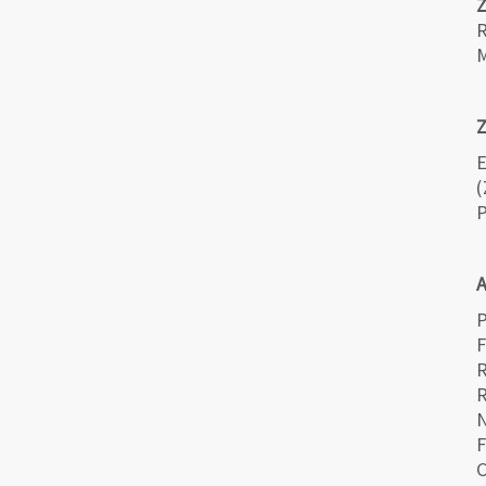
R
M
Z
E
(
P
A
P
F
R
N
F
C