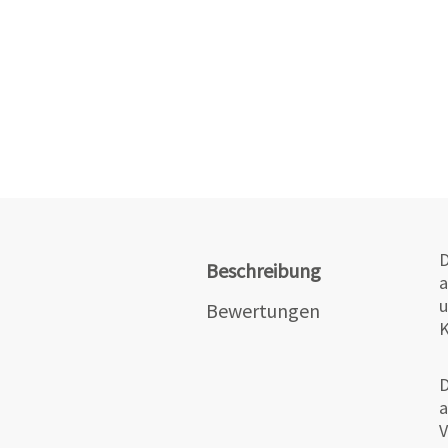
D
Beschreibung
a
u
Bewertungen
K
D
a
V