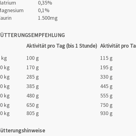
atrium
0,35%
Magnesium
0,1%
aurin
1.500mg
FÜTTERUNGSEMPFEHLUNG
Aktivität pro Tag (bis 1 Stunde)
Aktivität pro Ta
 kg
100 g
115 g
0 kg
170 g
195 g
0 kg
285 g
330 g
0 kg
385 g
445 g
0 kg
480 g
555 g
0 kg
650 g
750 g
0 kg
805 g
930 g
ütterungshinweise