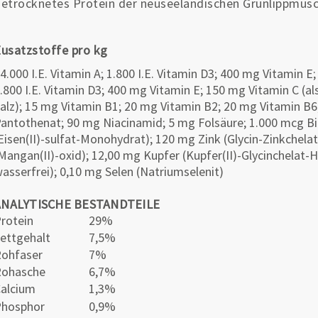
etrocknetes Protein der neuseeländischen Grünlippmusch
usatzstoffe pro kg
4.000 I.E. Vitamin A; 1.800 I.E. Vitamin D3; 400 mg Vitamin E;
.800 I.E. Vitamin D3; 400 mg Vitamin E; 150 mg Vitamin C (
alz); 15 mg Vitamin B1; 20 mg Vitamin B2; 20 mg Vitamin B
antothenat; 90 mg Niacinamid; 5 mg Folsäure; 1.000 mcg Bio
Eisen(II)-sulfat-Monohydrat); 120 mg Zink (Glycin-Zinkchela
Mangan(II)-oxid); 12,00 mg Kupfer (Kupfer(II)-Glycinchelat-H
asserfrei); 0,10 mg Selen (Natriumselenit)
ANALYTISCHE BESTANDTEILE
rotein
29%
ettgehalt
7,5%
ohfaser
7%
Rohasche
6,7%
alcium
1,3%
Phosphor
0,9%