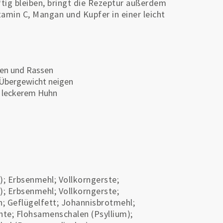
tig bleiben, bringt die Rezeptur außerdem
min C, Mangan und Kupfer in einer leicht
ßen und Rassen
 Übergewicht neigen
d leckerem Huhn
; Erbsenmehl; Vollkorngerste;
; Erbsenmehl; Vollkorngerste;
n; Geflügelfett; Johannisbrotmehl;
chte; Flohsamenschalen (Psyllium);