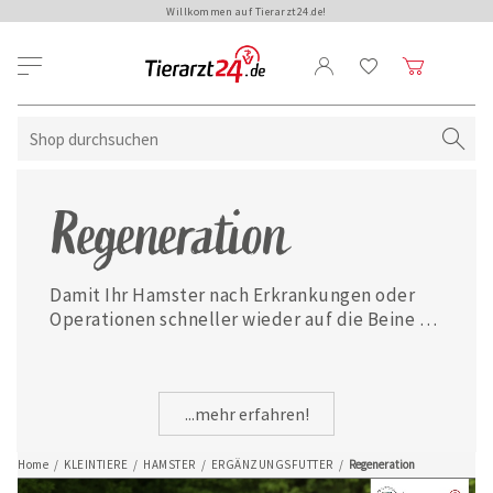
Willkommen auf Tierarzt24.de!
Regeneration
Damit Ihr Hamster nach Erkrankungen oder 
Operationen schneller wieder auf die Beine 
kommt, finden Sie hier ausgewählte 
Ergänzungsfuttermittel zur schnelleren 
Regeneration.
...mehr erfahren!
Home
/
KLEINTIERE
/
HAMSTER
/
ERGÄNZUNGSFUTTER
/
Regeneration