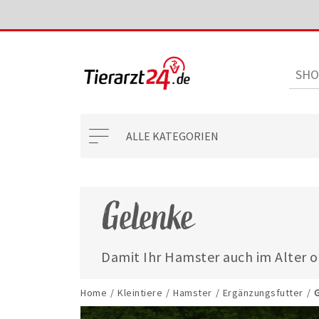
ALLE KATEGORIEN
Gelenke
Damit Ihr Hamster auch im Alter o
und munter bleibt, bieten wir Ihn
Ergänzungsfuttermittel speziell f
Home
/
Kleintiere
/
Hamster
/
Ergänzungsfutter
/
G
Hamstern.