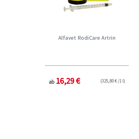
Alfavet RodiCare Artrin
16,29 €
(325,80 € /1 l)
ab