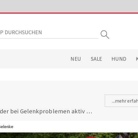
NEU
SALE
HUND
...mehr erfa
der bei Gelenkproblemen aktiv 
en hochwertige 
ür die Gelenkgesundheit von 
elenke