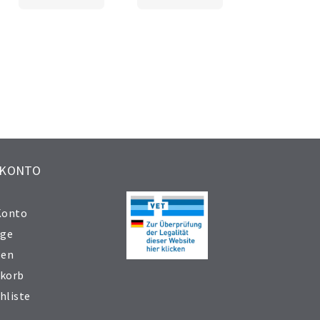
 KONTO
Konto
äge
sen
korb
hliste