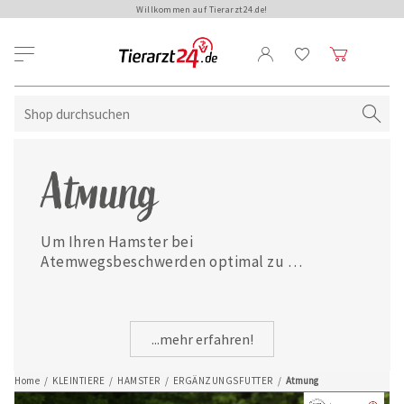
Willkommen auf Tierarzt24.de!
Atmung
Um Ihren Hamster bei 
Atemwegsbeschwerden optimal zu 
unterstützen, finden Sie hier namhafte 
Ergänzungsfuttermittel zur Stärkung der 
natürlichen Atemwegsfunktion.
...mehr erfahren!
Home
/
KLEINTIERE
/
HAMSTER
/
ERGÄNZUNGSFUTTER
/
Atmung