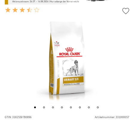
GTIN:
3182550780896
Artikelnummer:
331000057