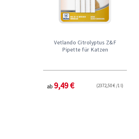
Vetlando Citrolyptus Z&F
Pipette für Katzen
9,49 €
(2372,50 € /1 l)
ab