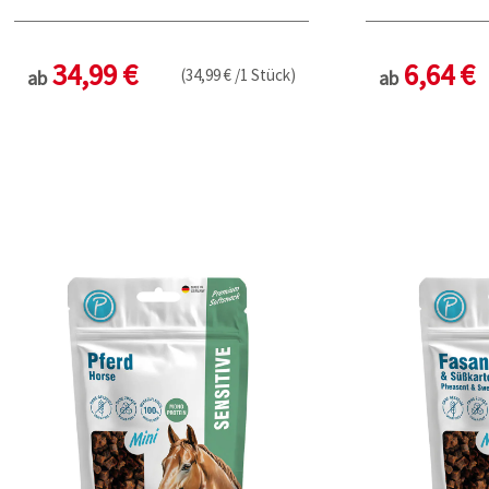
34,99 €
6,64 €
(34,99 € /1 Stück)
ab
ab