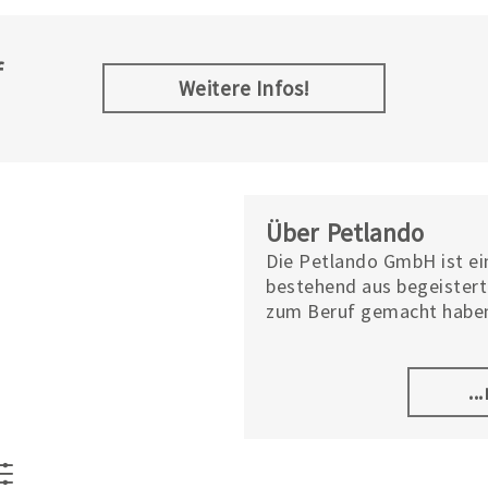
f
Weitere Infos!
Über Petlando
Die Petlando GmbH ist ei
bestehend aus begeistert
zum Beruf gemacht haben
und Spielzeug für Hunde 
von Petlando heute allerl
Deutschland produziert, 
..
Qualität und ein faires Pr