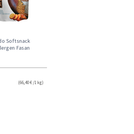
do Softsnack
lergen Fasan
(66,40 € /1 kg)