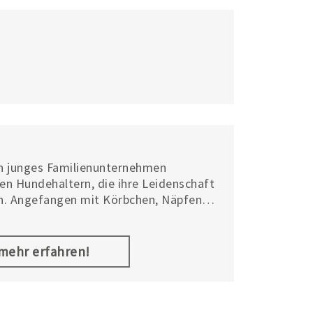
n junges Familienunternehmen
en Hundehaltern, die ihre Leidenschaft
. Angefangen mit Körbchen, Näpfen
im Jahr 2013, umfasst das Sortiment
ei Zubehör für Hunde und Katzen. In
versprechen die Produkte höchste
.mehr erfahren!
eis-Leistungsverhältnis.