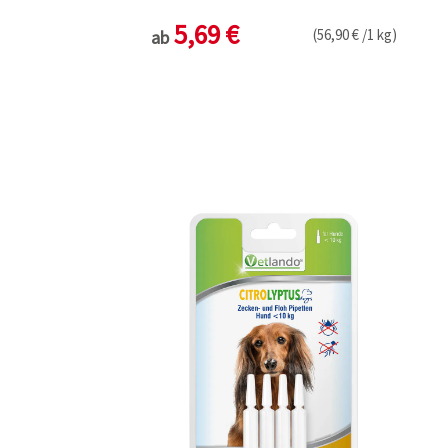
5,69 €
(56,90 € /1 kg)
ab