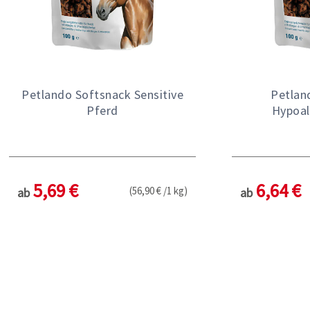
Petlando Softsnack Sensitive
Petlan
Pferd
Hypoal
5,69 €
6,64 €
(56,90 € /1 kg)
ab
ab