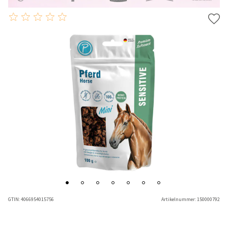
GTIN:
4066954015756
Artikelnummer:
150000792