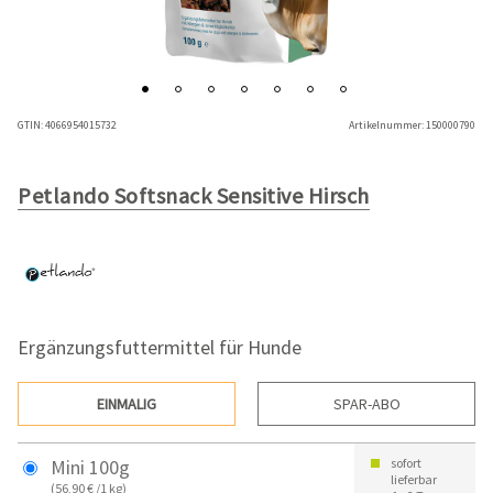
GTIN:
4066954015732
Artikelnummer:
150000790
Petlando Softsnack Sensitive Hirsch
Ergänzungsfuttermittel für Hunde
EINMALIG
SPAR-ABO
Mini 100g
sofort
lieferbar
(56,90 € /1 kg)