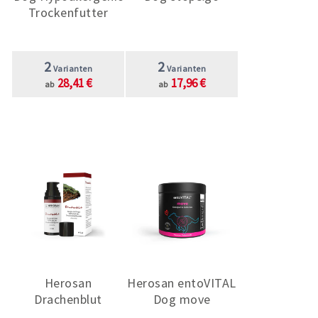
Trockenfutter
2
2
Varianten
Varianten
28,41 €
17,96 €
ab
ab
Herosan
Herosan entoVITAL
Drachenblut
Dog move