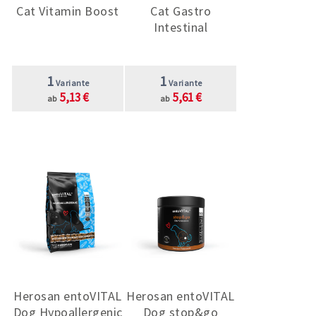
Cat Vitamin Boost
Cat Gastro
Intestinal
1
1
Variante
Variante
5,13 €
5,61 €
ab
ab
Herosan entoVITAL
Herosan entoVITAL
Dog Hypoallergenic
Dog stop&go