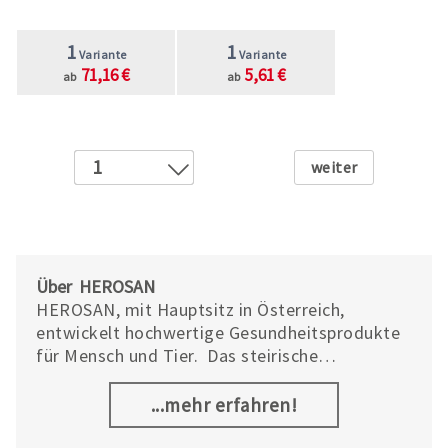
1
1
Variante
Variante
71,16 €
5,61 €
ab
ab
Weiter
1
2
Über HEROSAN
HEROSAN, mit Hauptsitz in Österreich,
entwickelt hochwertige Gesundheitsprodukte
für Mensch und Tier. Das steirische
Gesundheits Scale-Up verbindet fachliches
Know-how mit Wissenschaft, um Wohlbefinden
...mehr erfahren!
zu fördern. Mit Marken wie entoVITAL und
TAMACAN bietet das Unternehmen innovative