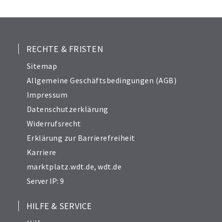
Lösungen für Tiergesundheit und -ernährung.
HEROSAN steht für Transparenz, Forschung
und enge Zusammenarbeit mit Fachkräften
wie TierärztInnen, um stets bestmögliche
RECHTE & FRISTEN
Qualität zu gewährleisten.
Sitemap
Allgemeine Geschäftsbedingungen (AGB)
Impressum
Datenschutzerklärung
Widerrufsrecht
Erklärung zur Barrierefreiheit
Karriere
marktplatz.wdt.de
,
wdt.de
Server IP: 9
HILFE & SERVICE